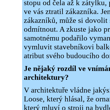
stopu od čela až k zátylku, 
ve vás ztratil zákazníka. J
zákazníků, může si dovolit 
odmítnout. A zkuste jako pr
samotnému podařilo vymani
vymluvit stavebníkovi balk
atribut svého budoucího d
Je nějaký rozdíl ve vnímá
architektury?
V architektuře vládne jaký
Loose, který hlásal, že orna
který mluví o stroji na byd