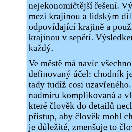
nejekonomičtější řešení. V
mezi krajinou a lidským dí
odpovídající krajině a použí
krajinou v sepětí. Výsledk
každý.
Ve městě má navíc všechno
definovaný účel: chodník je
tady tudíž cosi uzavřeného. 
nadmíru komplikovaná a vlá
které člověk do detailů ne
přístup, aby člověk mohl chá
je důležité, zmenšuje to člo