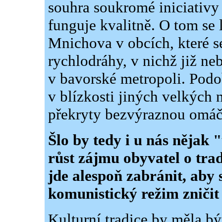
souhra soukromé iniciativy
funguje kvalitně. O tom se 
Mnichova v obcích, které s
rychlodráhy, v nichž již ne
v bavorské metropoli. Pod
v blízkosti jiných velkých
překryty bezvýraznou omáč
Šlo by tedy i u nás nějak 
růst zájmu obyvatel o tra
jde alespoň zabránit, aby s
komunistický režim zničit 
Kulturní tradice by měla bý