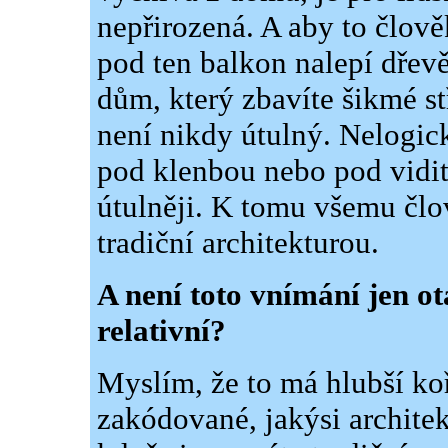
nepřirozená. A aby to člově
pod ten balkon nalepí dře
dům, který zbavíte šikmé s
není nikdy útulný. Nelogick
pod klenbou nebo pod vidi
útulněji. K tomu všemu člo
tradiční architekturou.
A není toto vnímání jen o
relativní?
Myslím, že to má hlubší koř
zakódované, jakýsi architek