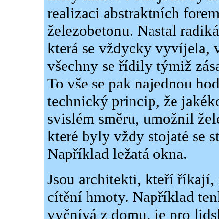
realizaci abstraktních for
železobetonu. Nastal radiká
která se vždycky vyvíjela, 
všechny se řídily týmiž zás
To vše se pak najednou hodi
technický princip, že jakék
svislém směru, umožnil žele
které byly vždy stojaté se s
Například ležatá okna.
Jsou architekti, kteří říkají
cítění hmoty. Například te
vyčnívá z domu, je pro lids