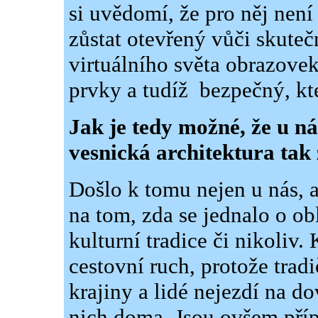
si uvědomí, že pro něj nen
zůstat otevřený vůči skuteč
virtuálního světa obrazove
prvky a tudíž
bezpečný, kte
Jak je tedy možné, že u nás
vesnická architektura tak
Došlo k tomu nejen u nás, a
na tom, zda se jednalo o obl
kulturní tradice či nikoliv. 
cestovní ruch, protože tradi
krajiny a lidé nejezdí na d
nich doma. Jsou ovšem příp