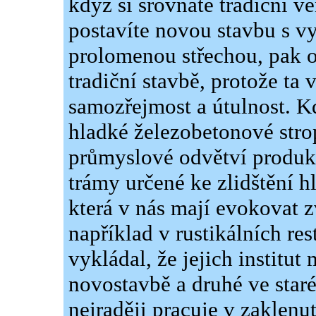
když si srovnáte tradiční v
postavíte novou stavbu s v
prolomenou střechou, pak o
tradiční stavbě, protože ta 
samozřejmost a útulnost. 
hladké železobetonové strop
průmyslové odvětví produku
trámy určené ke zlidštění 
která v nás mají evokovat z
například v rustikálních r
vykládal, že jejich institut
novostavbě a druhé ve staré
nejraději pracuje v zaklenu