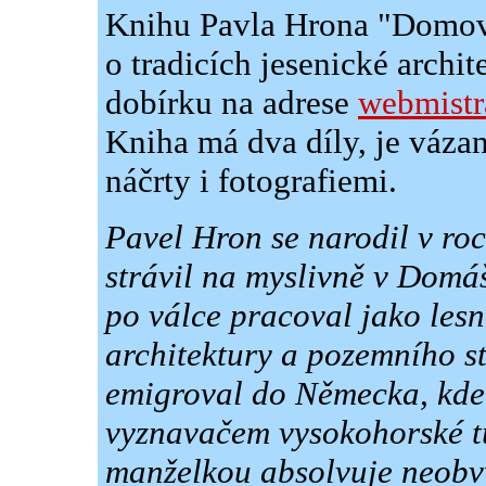
Knihu Pavla Hrona "Domov 
o tradicích jesenické archi
dobírku na adrese
webmistr
Kniha má dva díly, je váza
náčrty i fotografiemi.
Pavel Hron se narodil v roc
strávil na myslivně v Domá
po válce pracoval jako lesn
architektury a pozemního st
emigroval do Německa, kde 
vyznavačem vysokohorské tu
manželkou absolvuje neobvy