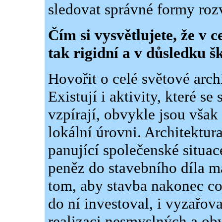
sledovat správné formy roz
Čím si vysvětlujete, že v c
tak rigidní a v důsledku š
Hovořit o celé světové arch
Existují i aktivity, které s
vzpírají, obvykle jsou však
lokální úrovni. Architektu
panující společenské situac
peněz do stavebního díla má
tom, aby stavba nakonec cos
do ní investoval, i vyzařova
realizaci nesmyslných a ob