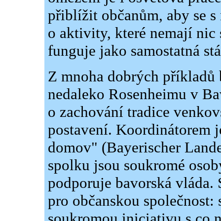
přiblížit občanům, aby se s
o aktivity, které nemají ni
funguje jako samostatná stát
Z mnoha dobrých příkladů 
nedaleko Rosenheimu v Bav
o zachování tradice venko
postavení. Koordinátorem j
domov" (Bayerischer Lande
spolku jsou soukromé osoby
podporuje bavorská vláda. S
pro občanskou společnost: 
soukromou iniciativu s co n