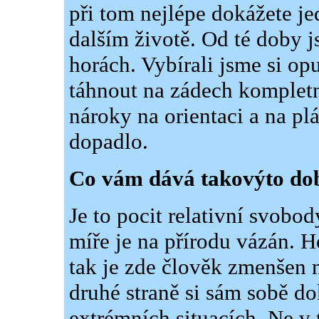
při tom nejlépe dokážete je
dalším životě. Od té doby j
horách. Vybírali jsme si op
táhnout na zádech kompletní
nároky na orientaci a na pl
dopadlo.
Co vám dává takovýto dob
Je to pocit relativní svobo
míře je na přírodu vázán. H
tak je zde člověk zmenšen n
druhé straně si sám sobě do
extrémních situacích. Ne v