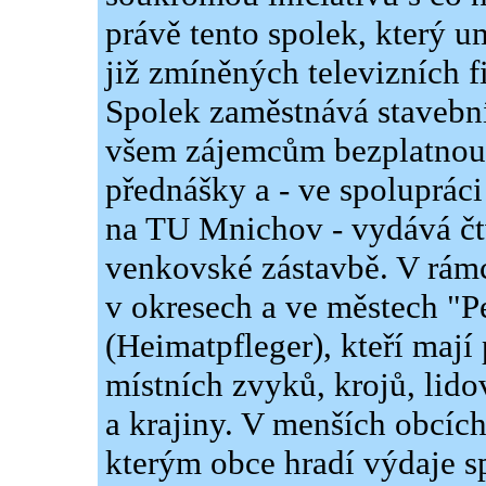
právě tento spolek, který 
již zmíněných televizních f
Spolek zaměstnává stavební
všem zájemcům bezplatnou 
přednášky a - ve spoluprác
na TU Mnichov - vydává čt
venkovské zástavbě. V rámci
v okresech a ve městech "
(Heimatpfleger), kteří mají
místních zvyků, krojů, lid
a krajiny. V menších obcíc
kterým obce hradí výdaje sp