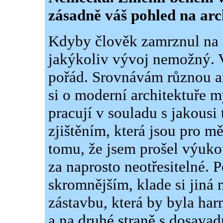
zásadně váš pohled na arc
Kdyby člověk zamrznul na n
jakýkoliv vývoj nemožný. V
pořád. Srovnávám různou ar
si o moderní architektuře mys
pracují v souladu s jakousi
zjištěním, která jsou pro 
tomu, že jsem prošel výukou
za naprosto neotřesitelné. 
skromnějším, klade si jiná 
zástavbu, která by byla har
a na druhé straně s dosavadn