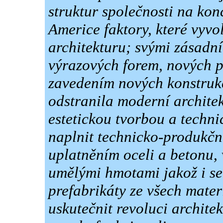
struktur společnosti na konc
Americe faktory, které vyv
architekturu; svými zásadn
výrazových forem, nových p
zavedením nových konstrukč
odstranila moderní archite
estetickou tvorbou a techn
naplnit technicko-produkční
uplatněním oceli a betonu, 
umělými hmotami jakož i s
prefabrikáty ze všech mater
uskutečnit revoluci archite