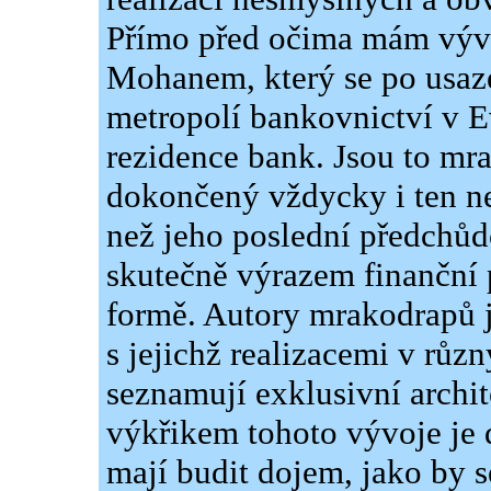
Přímo před očima mám vývo
Mohanem, který se po usaze
metropolí bankovnictví v Ev
rezidence bank. Jsou to mra
dokončený vždycky i ten nej
než jeho poslední předchůdc
skutečně výrazem finanční p
formě. Autory mrakodrapů j
s jejichž realizacemi v růz
seznamují exklusivní archi
výkřikem tohoto vývoje je 
mají budit dojem, jako by 