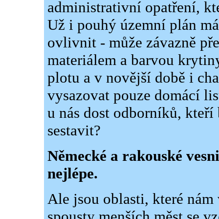
administrativní opatření, kt
Už i pouhý územní plán má
ovlivnit - může závazně pře
materiálem a barvou krytin
plotu a v novější době i ch
vysazovat pouze domácí lis
u nás dost odborníků, kteř
sestavit?
Německé a rakouské vesni
nejlépe.
Ale jsou oblasti, které ná
spousty menších měst se 