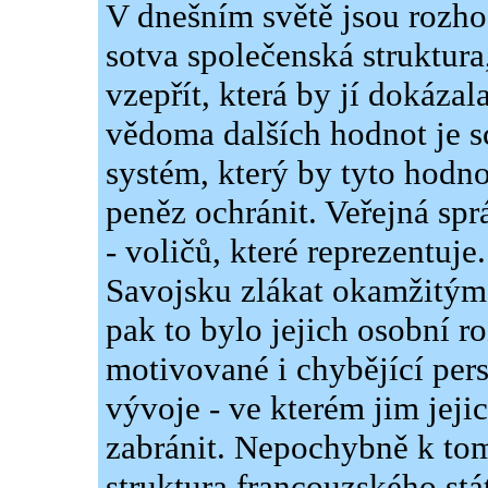
V dnešním světě jsou rozho
sotva společenská struktura
vzepřít, která by jí dokázala
vědoma dalších hodnot je s
systém, který by tyto hod
peněz ochránit. Veřejná sp
- voličů, které reprezentuje
Savojsku zlákat okamžitým
pak to bylo jejich osobní 
motivované i chybějící per
vývoje - ve kterém jim jeji
zabránit. Nepochybně k tomu
struktura francouzského stá