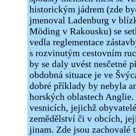
historickým jádrem (zde by
jmenoval Ladenburg v blíz
Möding v Rakousku) se setk
vedla reglementace zástav
s rozvinutým cestovním ruc
by se daly uvést nesčetné p
obdobná situace je ve Švýc
dobré příklady by nebyla a
horských oblastech Anglie. 
vesnicích, jejichž obyvatel
zemědělství či v obcích, jej
jinam. Zde jsou zachovalé t