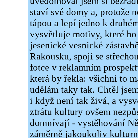
uvědomoval jsem si bezradn
staví své domy a, protože n
tápou a lepí jedno k druhém
vysvětluje motivy, které h
jesenické vesnické zástavbě
Rakousku, spojí se střechou,
fotce v reklamním prospektu
která by řekla: všichni to ma
udělám taky tak. Chtěl jsem
i když není tak živá, a vysv
ztrátu kultury ovšem nezpů
domnívají - vystěhování Něm
záměrně jakoukoliv kulturní