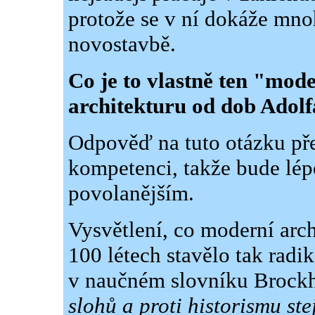
protože se v ní dokáže mno
novostavbě.
Co je to vlastně ten "mod
architekturu od dob Adol
Odpověď na tuto otázku př
kompetenci, takže bude lép
povolanějším.
Vysvětlení, co moderní arch
100 létech stavělo tak radi
v naučném slovníku Brock
slohů a proti historismu st