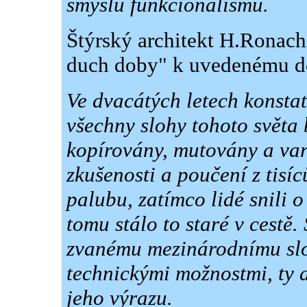
smyslu funkcionalismu.
Štýrský architekt H.Ronache
duch doby" k uvedenému d
Ve dvacátých letech konstat
všechny slohy tohoto světa b
kopírovány, mutovány a var
zkušenosti a poučení z tisíc
palubu, zatímco lidé snili o 
tomu stálo to staré v cestě
zvanému mezinárodnímu sl
technickými možnostmi, ty al
jeho výrazu.