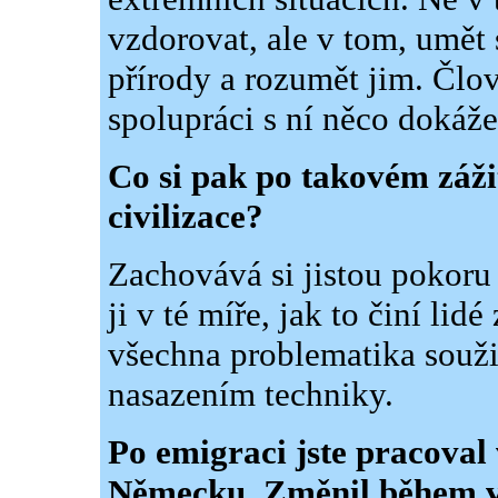
vzdorovat, ale v tom, umět
přírody a rozumět jim. Člov
spolupráci s ní něco dokáže
Co si pak po takovém záži
civilizace?
Zachovává si jistou pokoru 
ji v té míře, jak to činí lidé
všechna problematika soužit
nasazením techniky.
Po emigraci jste pracoval 
Německu. Změnil během va