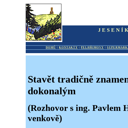
JESENÍ
DOMŮ
|
KONTAKTY
|
PELHŘIMOVY
|
SUPERMARK
Stavět tradičně znamen
dokonalým
(Rozhovor s ing. Pavlem H
venkově)