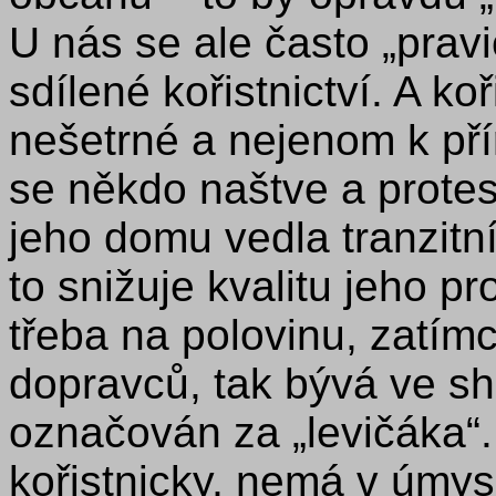
U nás se ale často „prav
sdílené kořistnictví. A k
nešetrné a nejenom k přír
se někdo naštve a protes
jeho domu vedla tranzitn
to snižuje kvalitu jeho p
třeba na polovinu, zatímc
dopravců, tak bývá ve sh
označován za „levičáka“
kořistnicky, nemá v úmy