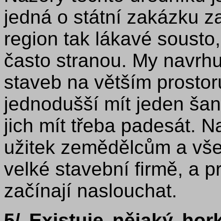
jedná o státní zakázku za
region tak lákavé sousto
často stranou. My navrhu
staveb na větším prostor
jednodušší mít jeden šan
jich mít třeba padesát. N
užitek zemědělcům a vš
velké stavební firmě, a p
začínají naslouchat.
5/ Existuje nějaký hor