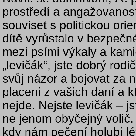
prostředí a angažovanost
souviset s politickou ori
dítě vyrůstalo v bezpečn
mezi psími výkaly a kami
„levičák“, jste dobrý rodi
svůj názor a bojovat za ně
placeni z vašich daní a kt
nejde. Nejste levičák – j
ne jenom obyčejný volič.
kdy nám pečení holubi lé