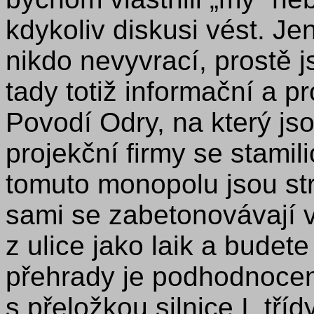
kdykoliv diskusi vést. Je
nikdo nevyvrací, prostě 
tady totiž informační a 
Povodí Odry, na který js
projekční firmy se stami
tomuto monopolu jsou strn
sami se zabetonovávají v
z ulice jako laik a budete
přehrady je podhodnocen
s přeložkou silnice I. tříd