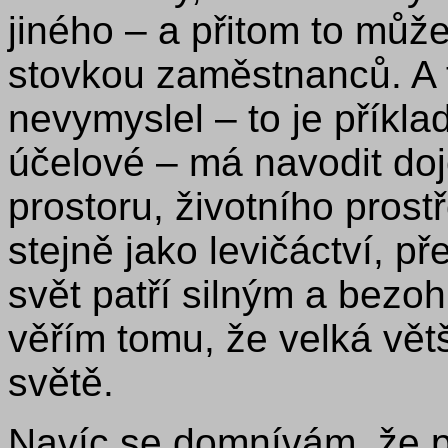
jiného – a přitom to může
stovkou zaměstnanců. A t
nevymyslel – to je příkla
účelové – má navodit do
prostoru, životního prost
stejně jako levičáctví, př
svět patří silným a bezo
věřím tomu, že velká větš
světě.
Navíc se domnívám, že p