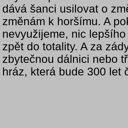
dává šanci usilovat o zm
změnám k horšímu. A pok
nevyužijeme, nic lepšího
zpět do totality. A za z
zbytečnou dálnici nebo t
hráz, která bude 300 let