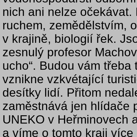
nich ani nelze očekávat.
ruchem, zemědělstvím, o
v krajině, biologií řek. 
zesnulý profesor Machov
ucho“. Budou vám třeba t
vznikne vzkvétající turis
desítky lidí. Přitom neda
zaměstnává jen hlídače 
UNEKO v Heřminovech asi
a víme o tomto kraji více