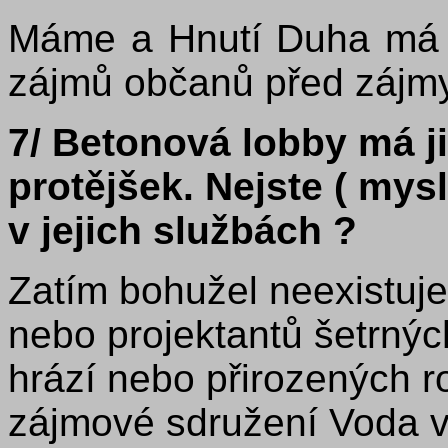
Máme a Hnutí Duha má 
zájmů občanů před zájmy 
7/ Betonová lobby má ji
protějšek. Nejste ( mys
v jejich službách ?
Zatím bohužel neexistuj
nebo projektantů šetrnýc
hrází nebo přirozených ro
zájmové sdružení Voda v