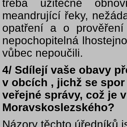
třeba užitečné obnov
meandrující řeky, nežáda
opatření a o prověřen
nepochopitelná lhostejn
vůbec nepoučili.
4/ Sdílejí vaše obavy p
v obcích , jichž se spor
veřejné správy, což je 
Moravskoslezského?
Názory těchto úředníků j