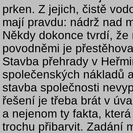
prken. Z jejich, čistě v
mají pravdu: nádrž nad m
Někdy dokonce tvrdí, že
povodněmi je přestěhovat
Stavba přehrady v Heřmin
společenských nákladů a l
stavba společnosti nevypl
řešení je třeba brát v ú
a nejenom ty fakta, která
trochu přibarvit. Zadání 