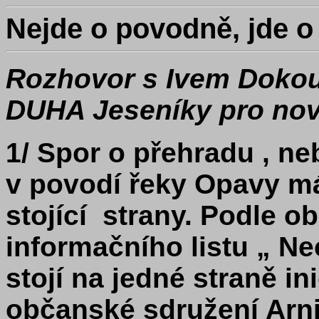
Nejde o povodně, jde o
Rozhovor s Ivem Dokou
DUHA Jeseníky pro nov
1/ Spor o přehradu , n
v povodí řeky Opavy má 
stojící
strany. Podle o
informačního listu „ N
stojí na jedné straně in
občanské sdružení Arni