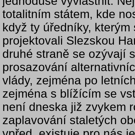
jednoduše vyvlastnit. Nej
totalitním státem, kde no
když ty úředníky, kterým s
projektovali Slezskou Ha
druhé straně se ozývají s
prosazování alternativníc
vlády, zejména po letníc
zejména s blížícím se v
není dneska již zvykem r
zaplavování staletých obc
vpřed, existuje pro nás je