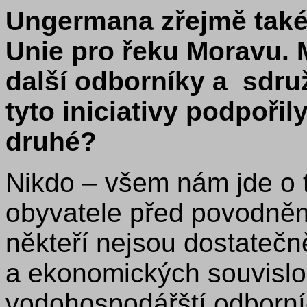
Ungermana zřejmě také l
Unie pro řeku Moravu.
další odborníky a
sdru
tyto iniciativy podpořily
druhé?
Nikdo – všem nám jde o t
obyvatele před povodněm
někteří nejsou dostateč
a ekonomických souvislos
vodohospodářští odborníc