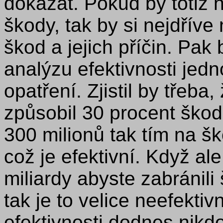
dokázat. Pokud by totiž 
škody, tak by si nejdříve
škod a jejich příčin. Pak 
analýzu efektivnosti jed
opatření. Zjistil by třeb
způsobil 30 procent škod
300 milionů tak tím na šk
což je efektivní. Když al
miliardy abyste zabránil
tak je to velice neefekti
efektivnosti dodnes nikd