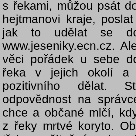
s řekami, můžou psát do
hejtmanovi kraje, posla
jak to udělat se do
www.jeseniky.ecn.cz. Al
věci pořádek u sebe d
řeka v jejich okolí 
pozitivního dělat. S
odpovědnost na správc
chce a občané mlčí, kd
z řeky mrtvé koryto. O