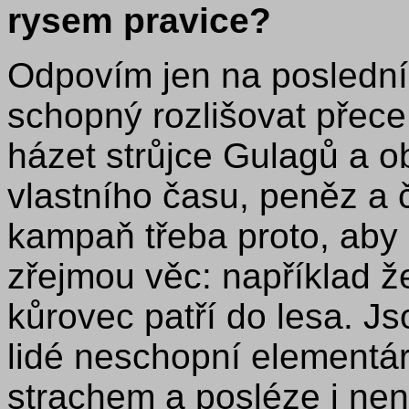
rysem pravice?
Odpovím jen na poslední 
schopný rozlišovat přec
házet strůjce Gulagů a o
vlastního času, peněz a č
kampaň třeba proto, aby 
zřejmou věc: například ž
kůrovec patří do lesa. J
lidé neschopní elementárn
strachem a posléze i nen