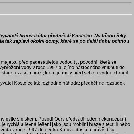
obyvatelé krnovského předměstí Kostelec. Na břehu řeky
a tak zaplaví okolní domy, které se po delší dobu ocitnou
ajetku před padesátiletou vodou (tj. povodní, která se
 vybřežení vody v roce 1997 a jejího následného vniknutí do
tanou zajatci hrází, které je měly před velkou vodou chránit.
byvatel Kostelce tak rozhodne náhoda: předběhne rozsudek
eny pytle s pískem, Povodí Odry předvádí jeden nekoncepční
e rychlá a levná řešení jako jsou mobilní hráze z textilií nebo
 voda v roce 1997 do centra Krnova dostala právě díky