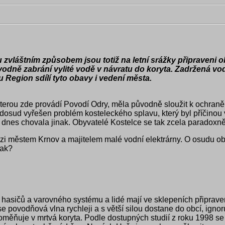
zvláštním způsobem jsou totiž na letní srážky připraveni 
odně zabrání vylité vodě v návratu do koryta. Zadržená vod
u Region sdílí tyto obavy i vedení města.
erou zde provádí Povodí Odry, měla původně sloužit k ochraně m
í dosud vyřešen problém kosteleckého splavu, který byl příčinou
dnes chovala jinak. Obyvatelé Kostelce se tak zcela paradoxně s
zi městem Krnov a majitelem malé vodní elektrárny. O osudu o
pak?
 hasičů a varovného systému a lidé mají ve sklepeních připrav
povodňová vlna rychleji a s větší silou dostane do obcí, ignoruj
měňuje v mrtvá koryta. Podle dostupných studií z roku 1998 se