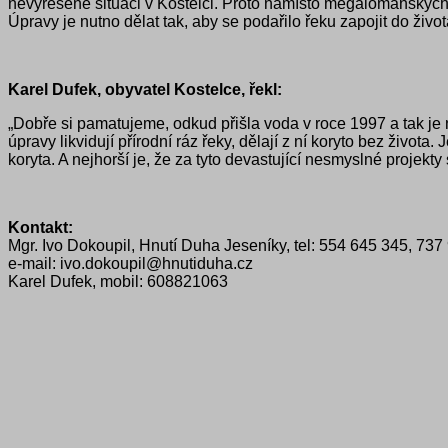
nevyřešené situaci v Kostelci. Proto namísto megalomanských ú
Úpravy je nutno dělat tak, aby se podařilo řeku zapojit do život
Karel Dufek, obyvatel Kostelce, řekl:
„Dobře si pamatujeme, odkud přišla voda v roce 1997 a tak je
úpravy likvidují přírodní ráz řeky, dělají z ní koryto bez živo
koryta. A nejhorší je, že za tyto devastující nesmyslné projekty 
Kontakt:
Mgr. Ivo Dokoupil, Hnutí Duha Jeseníky, tel: 554 645 345, 73
e-mail: ivo.dokoupil@hnutiduha.cz
Karel Dufek, mobil: 608821063