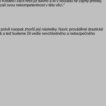
telci začít řešit již dávno a to v souladu se zájmy přírody.
ázali svou nekompetentnost v této věci.“
právě naopak zhorší její následky. Navíc prováděné drastické
ů a ryb a teď budeme žít vedle nevzhledného a nebezpečného