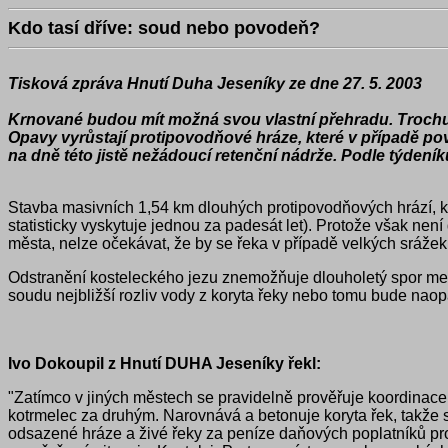
Kdo tasí dříve: soud nebo povodeň?
Tisková zpráva Hnutí Duha Jeseníky ze
dne 27. 5. 2003
Krnované budou mít možná svou vlastní přehradu. Trochu 
Opavy vyrůstají protipovodňové hráze, které v případě pov
na dně této jistě nežádoucí retenční nádrže. Podle týdeník
Stavba masivních 1,54 km dlouhých protipovodňových hrází, kt
statisticky vyskytuje jednou za padesát let). Protože však nen
města, nelze očekávat, že by se řeka v případě velkých srážek 
Odstranění kosteleckého jezu znemožňuje dlouholetý spor me
soudu nejbližší rozliv vody z koryta řeky nebo tomu bude nao
Ivo Dokoupil z Hnutí DUHA Jeseníky řekl:
"Zatímco v jiných městech se pravidelně prověřuje koordinace
kotrmelec za druhým. Narovnává a betonuje koryta řek, takže se 
odsazené hráze a živé řeky za peníze daňových poplatníků pro