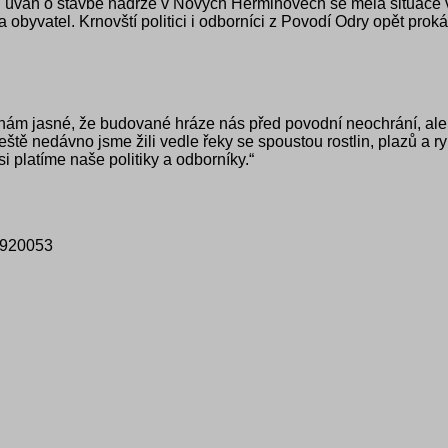
vah o stavbě nádrže v Nových Heřminovech se měla situace v Kos
a obyvatel. Krnovští politici i odborníci z Povodí Odry opět prok
 nám jasné, že budované hráze nás před povodní neochrání, ale 
ta. Ještě nedávno jsme žili vedle řeky se spoustou rostlin, plaz
si platíme naše politiky a odborníky.“
7 920053