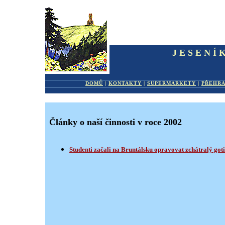
JESENÍ
DOMŮ
|
KONTAKTY
|
SUPERMARKETY
|
PŘEHR
Články o naší činnosti v roce 2002
Studenti začali na Bruntálsku opravovat zchátralý goti