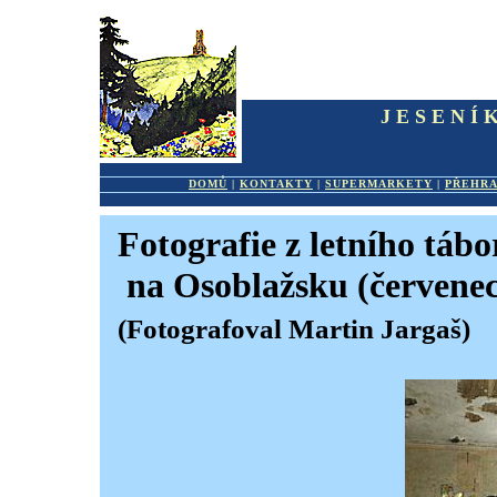
JESENÍ
DOMŮ
|
KONTAKTY
|
SUPERMARKETY
|
PŘEHR
Fotografie z letního táb
na Osoblažsku (červenec 
(Fotografoval Martin Jargaš)