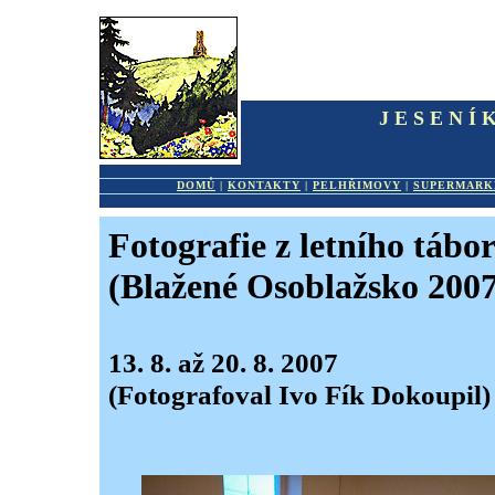
JESENÍ
DOMŮ
|
KONTAKTY
|
PELHŘIMOVY
|
SUPERMARK
Fotografie z letního tábo
(Blažené Osoblažsko 2007
13. 8. až 20. 8. 2007
(Fotografoval Ivo Fík Dokoupil)