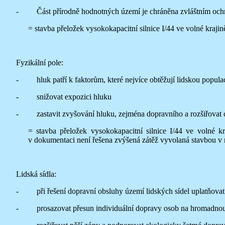
- Část přírodně hodnotných území je chráněna zvláštním ochra
= stavba přeložek vysokokapacitní silnice I/44 ve volné kra
Fyzikální pole:
- hluk patří k faktorům, které nejvíce obtěžují lidskou popula
- snižovat expozici hluku
- zastavit zvyšování hluku, zejména dopravního a rozšiřovat 
= stavba přeložek vysokokapacitní silnice I/44 ve volné
v dokumentaci není řešena zvýšená zátěž vyvolaná stavbou v n
Lidská sídla:
- při řešení dopravní obsluhy území lidských sídel uplatňovat p
- prosazovat přesun individuální dopravy osob na hromadnou 