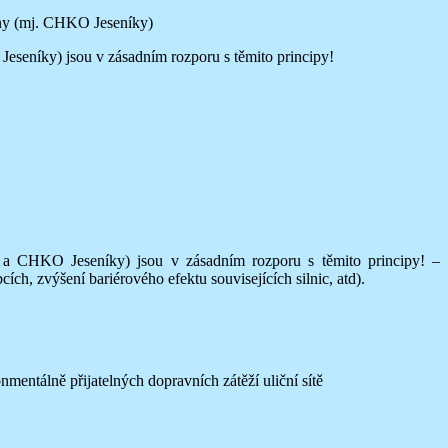
iny (mj. CHKO Jeseníky)
eseníky) jsou v zásadním rozporu s těmito principy!
V a CHKO Jeseníky) jsou v zásadním rozporu s těmito principy! –
h, zvýšení bariérového efektu souvisejících silnic, atd).
entálně přijatelných dopravních zátěží uliční sítě