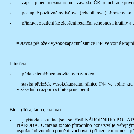
- zajistit plnění mezinárodních závazků ČR při ochraně povo
- postupně pozitivně ovlivňovat (rehabilitovat) přirozený kolob
- připravit opatření ke zlepšení retenční schopnosti krajiny a 
= stavba přeložek vysokokapacitní silnice I/44 ve volné kra
Litosféra:
- půda je téměř neobnovitelným zdrojem
= stavba přeložek vysokokapacitní silnice I/44 ve volné k
v zásadním rozporu s tímto principem!
Biota (flóra, fauna, krajina):
- příroda a krajina jsou součástí NÁRODNÍHO B
NÁRODA! Ochrana tohoto přírodního bohatství je veřejný
uspořádání vodních poměrů, zachování přirozené úrodnosti půd 