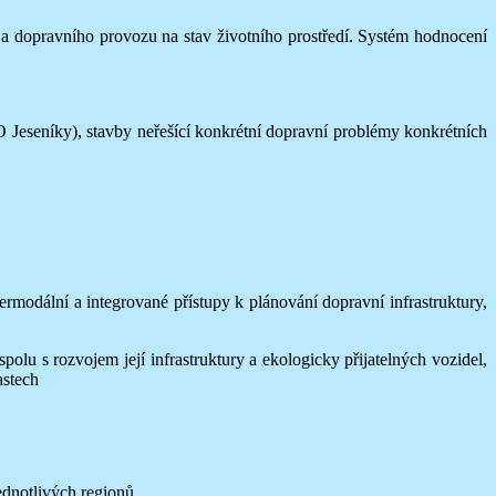
a dopravního provozu na stav životního prostředí. Systém hodnocení
 Jeseníky), stavby neřešící konkrétní dopravní problémy konkrétních
odální a integrované přístupy k plánování dopravní infrastruktury,
u s rozvojem její infrastruktury a ekologicky přijatelných vozidel,
astech
ednotlivých regionů