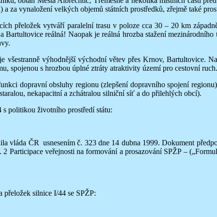
ku, obtah Města Albrechtic, Třemešné a několika místních částí před 
u) a za vynaložení velkých objemů státních prostředků, zřejmě také pr
ch přeložek vytváří paralelní trasu v poloze cca 30 – 20 km západně
artultovice reálná! Naopak je reálná hrozba stažení mezinárodního tr
vy.
í je všestranně výhodnější východní větev přes Krnov, Bartultovice. N
u, spojenou s hrozbou úplné ztráty atraktivity území pro cestovní ruch
ci dopravní obsluhy regionu (zlepšení dopravního spojení regionu), p
ralou, nekapacitní a zchátralou silniční síť a do přilehlých obcí).
 politikou životního prostředí státu:
ila vláda ČR usnesením č. 323 dne 14 dubna 1999. Dokument předpok
 2 Participace veřejnosti na formování a prosazování SPŽP – („Formula
přeložek silnice I/44 se SPŽP: