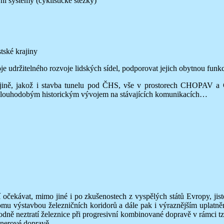
 systémy (cyklistické stezky)
tské krajiny
udržitelného rozvoje lidských sídel, podporovat jejich obytnou funkci
krajině, jakož i stavba tunelu pod ČHS, vše v prostorech CHOPAV a
y dlouhodobým historickým vývojem na stávajících komunikacích…
ekávat, mimo jiné i po zkušenostech z vyspělých států Evropy, jisté 
u výstavbou železničních koridorů a dále pak i výraznějším uplatnění
hodně neztratí železnice při progresivní kombinované dopravě v rámci t
ejnerové dopravě.