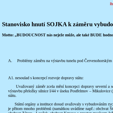
Do
Stanovisko hnutí SOJKA k záměru vybudo
Motto: „BUDOUCNOST nás neježe může, ale také BUDE hodno
A. Problémy záměru na výstavbu tunelu pod Červenohorským sedle
A1. nesoulad s koncepcí rozvoje dopravy státu:
Uvažovaný záměr zcela mění koncepci dopravy severní a seve
výstavbu přeložky silnice I/44 v úseku Postřelmov – Mikulovice 
státu.
Státní orgány a instituce dosud uvažovaly s vybudováním rychl
je přitom mnoho problémů (namátkou uvádíme např.: obchvat Št