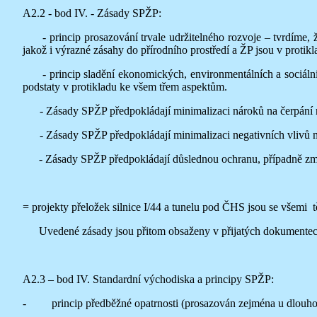
A2.2 - bod IV. - Zásady SPŽP:
- princip prosazování trvale udržitelného rozvoje – tvrdíme, že
jakož i výrazné zásahy do přírodního prostředí a ŽP jsou v protik
- princip sladění ekonomických, environmentálních a sociálních
podstaty v protikladu ke všem třem aspektům.
- Zásady SPŽP předpokládají minimalizaci nároků na čerpání neo
- Zásady SPŽP předpokládají minimalizaci negativních vlivů na p
- Zásady SPŽP předpokládají důslednou ochranu, případně zmno
= projekty přeložek silnice I/44 a tunelu pod ČHS jsou se všemi 
Uvedené zásady jsou přitom obsaženy v přijatých dokumentech
A2.3 – bod IV. Standardní východiska a principy SPŽP:
- princip předběžné opatrnosti (prosazován zejména u dlouho