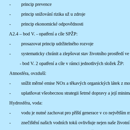
- princip prevence
- princip snižování rizika už u zdroje
- princip ekonomické odpovědnosti
A2.4 – bod V. - opatření a cíle SPŽP:
- prosazovat princip udržitelného rozvoje
- systematicky chránit a zlepšovat stav životního prostředí ve
- bod V. 2 opatření a cíle v rámci jednotlivých složek ŽP:
Atmosféra, ovzduší:
- snížit měrné emise NOx a těkavých organických látek z mob
- uplatňovat všeobecnou strategii šetrné dopravy a její minim
Hydrosféra, voda:
- vodu je nutné zachovat pro příští generace v co největším mno
- znečištění našich vodních toků ovlivňuje nejen naše životní pr