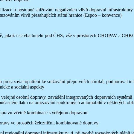
ace a postupné snižování negativních vlivů dopravní infrastruktury 
uzováním vlivů přesahujících státní hranice (Espoo – konvence).
jině, jakož i stavba tunelu pod ČHS, vše v prostorech CHOPAV a CHKO
azovat opatření ke snižování přepravních nároků, podporovat interm
ické a sociální aspekty
řejné osobní dopravy, zavádění integrovaných dopravních systémů spol
i současném tlaku na omezování soukromých automobilů v některých obl
pravu včetně kombinace s veřejnou dopravou
avy ve prospěch železniční, kombinované dopravy
egionální dopravní infrastruktury, tj. při tvorbě rozvojových plánů j