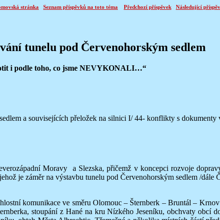
movská stránka
Seznam příspěvků na toto téma
Předchozí příspěvek
Následující příspě
vání tunelu pod Červenohorským sedlem
tit i podle toho, co jsme NEVYKONALI…“
m a souvisejících přeložek na silnici I/ 44- konflikty s dokumenty v
rozápadní Moravy a Slezska, přičemž v koncepci rozvoje dopravy 
(jehož je záměr na výstavbu tunelu pod Červenohorským sedlem /dále Č
ostní komunikace ve směru Olomouc – Šternberk – Bruntál – Krnov a 
ernberka, stoupání z Hané na kru Nízkého Jeseníku, obchvaty obcí 