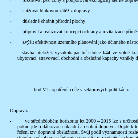
- rozšiřovat pěší zóny a podporovat ekologicky šetrné dopravní
- snižovat hlukovou zátěž z dopravy
- důsledně chránit přírodní plochy
- připravit a realizovat koncepci ochrany a revitalizace příměs
- zvýšit efektivnost územního plánování jako účinného nástroje 
= stavba přeložek vysokokapacitní silnice I/44 ve volné 
ubytovací, stravovací, obchodní a obslužné kapacity vznikl
. bod VI - opatření a cíle v sektorových politikách:
Doprava:
- ve střednědobém horizontu let 2000 – 2015 lze s určitostí oč
pokud jde o dálkovou nákladní a osobní dopravu. Dojde k tom
řešení tzv. dopravní obslužnosti. Svůj podíl významnosti roz
stejným způsobem se železnice prosadí i v rozvíjející se kont