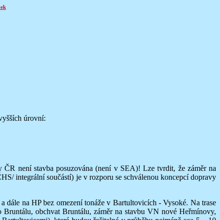
vek
yšších úrovní:
ČR není stavba posuzována (není v SEA)! Lze tvrdit, že záměr na
HS/ integrální součástí) je v rozporu se schválenou koncepcí dopravy
dále na HP bez omezení tonáže v Bartultovicích - Vysoké. Na trase
do Bruntálu, obchvat Bruntálu, záměr na stavbu VN nové Heřmínovy,