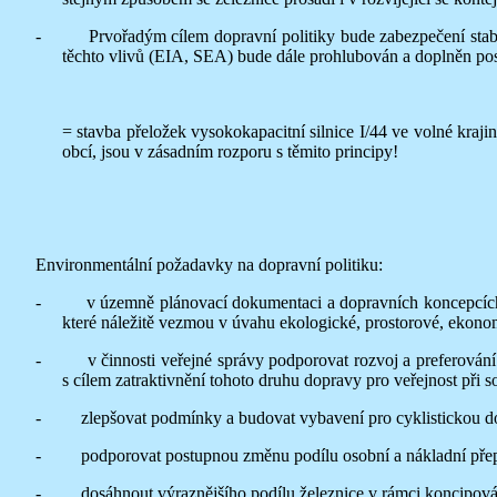
- Prvořadým cílem dopravní politiky bude zabezpečení stabiliz
těchto vlivů (EIA, SEA) bude dále prohlubován a doplněn pos
= stavba přeložek vysokokapacitní silnice I/44 ve volné kra
obcí, jsou v zásadním rozporu s těmito principy!
Environmentální požadavky na dopravní politiku:
- v územně plánovací dokumentaci a dopravních koncepcích pros
které náležitě vezmou v úvahu ekologické, prostorové, ekonom
- v činnosti veřejné správy podporovat rozvoj a preferování ve
s cílem zatraktivnění tohoto druhu dopravy pro veřejnost př
- zlepšovat podmínky a budovat vybavení pro cyklistickou do
- podporovat postupnou změnu podílu osobní a nákladní přepr
- dosáhnout výraznějšího podílu železnice v rámci koncipování r