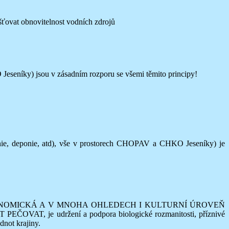
šťovat obnovitelnost vodních zdrojů
Jeseníky) jsou v zásadním rozporu se všemi těmito principy!
ponie, deponie, atd), vše v prostorech CHOPAV a CHKO Jeseníky) je
Í EKONOMICKÁ A V MNOHA OHLEDECH I KULTURNÍ ÚROVEŇ
EČOVAT, je udržení a podpora biologické rozmanitosti, příznivé
dnot krajiny.