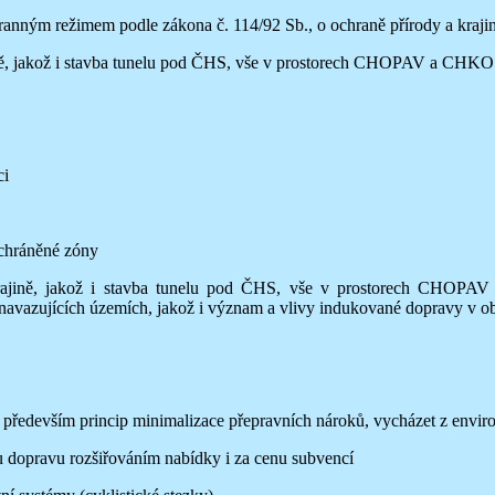
nným režimem podle zákona č. 114/92 Sb., o ochraně přírody a kraj
jině, jakož i stavba tunelu pod ČHS, vše v prostorech CHOPAV a CHKO J
ci
chráněné zóny
 krajině, jakož i stavba tunelu pod ČHS, vše v prostorech CHOPA
avazujících územích, jakož i význam a vlivy indukované dopravy v obcíc
ředevším princip minimalizace přepravních nároků, vycházet z environm
dopravu rozšiřováním nabídky i za cenu subvencí