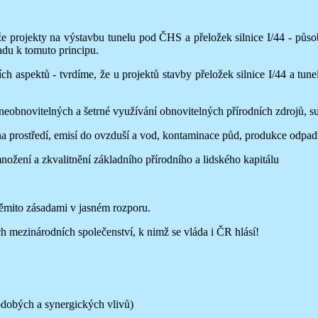
 projekty na výstavbu tunelu pod ČHS a přeložek silnice I/44 - působí
ladu k tomuto principu.
 aspektů - tvrdíme, že u projektů stavby přeložek silnice I/44 a tu
bnovitelných a šetrné využívání obnovitelných přírodních zdrojů, su
rostředí, emisí do ovzduší a vod, kontaminace půd, produkce odpadů i
žení a zkvalitnění základního přírodního a lidského kapitálu ­
těmito zásadami v jasném rozporu.
 mezinárodních společenství, k nimž se vláda i ČR hlásí!
dobých a synergických vlivů)