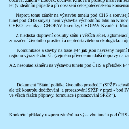
obchvat Zátora - Louček, obchvat Krnova a prostup masívem Ježní
let (v ideálním případě a při dosažení celospolečenského konsens
Naproti tomu záměr na výstavbu tunelu pod ČHS a související
tunel pod ČHS smysl) není výstavba východního tahu na Krnov a B
CHKO Jeseníky a CHOPAV Jeseníky, CHOPAV Kvartér ř. Mora
Z hlediska dopravní obsluhy státu i větších sídel, aglomerac
zmrzačení životního prostředí a nepředstavitelnou ekologickou újm
Komunikace a stavby na trase I/44 jak jsou navrženy neplní funk
regionu výrazně zhorší - (zejména přivedením další dopravy na zasta
A2. nesoulad záměru na výstavbu tunelu pod ČHS a přeložek I/44 s
Dokument “Státní politika životního prostředí“ (SPŽP) schvál
ale též kontrolu dodržování a prosazování SPŽP v praxi - bod IV.
ve všech fázích přípravy, formulace i prosazování SPŽP.“).
Konkrétní příklady rozporu záměrů na výstavbu tunelu pod ČHS a 