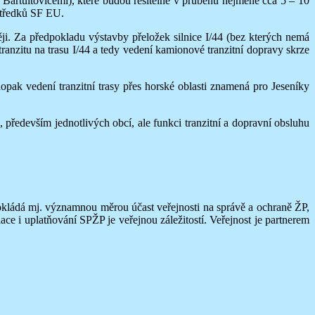
Bartultovicemi), které budou řešitelné v průběhu nejméně cca 5 – 10
ostředků SF EU.
ji. Za předpokladu výstavby přeložek silnice I/44 (bez kterých nemá
anzitu na trasu I/44 a tedy vedení kamionové tranzitní dopravy skrze
aopak vedení tranzitní trasy přes horské oblasti znamená pro Jeseníky
.
ředevším jednotlivých obcí, ale funkci tranzitní a dopravní obsluhu
ládá mj. významnou měrou účast veřejnosti na správě a ochraně ŽP,
ce i uplatňování SPŽP je veřejnou záležitostí. Veřejnost je partnerem