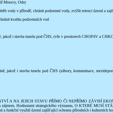
dí Moravy, Odry
ěh vody v přírodě, chránit podzemní vody, zvýšit retenci území a zaji
chránit kvalitu podzemních vod
jině, jakož i stavba tunelu pod ČHS, (vše v prostorech CHOPAV a CHKO 
rajině, jakož i stavba tunelu pod ČHS (zábory, kontaminace, mezide
OHATSTVÍ A NA JEJICH STAVU PŘÍMO ČI NEPŘÍMO ZÁVIS
m zájmem. Hodnotami strategického významu, O KTERÉ MUSÍ STÁT P
a funkční využití území zajišťující ochranu přírodních i kulturních ho